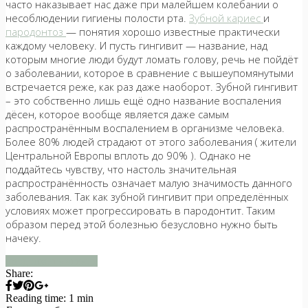
часто наказывает нас даже при малейшем колебании о
несоблюдении гигиены полости рта.
Зубной кариес
и
пародонтоз
— понятия хорошо известные практически
каждому человеку. И пусть гингивит — название, над
которым многие люди будут ломать голову, речь не пойдёт
о заболевании, которое в сравнение с вышеупомянутыми
встречается реже, как раз даже наоборот. Зубной гингивит
– это собственно лишь ещё одно название воспаления
дёсен, которое вообще является даже самым
распространённым воспалением в организме человека.
Более 80% людей страдают от этого заболевания ( жители
Центральной Европы вплоть до 90% ). Однако не
поддайтесь чувству, что настоль значительная
распространённость означает малую значимость данного
заболевания. Так как зубной гингивит при определённых
условиях может прогрессировать в пародонтит. Таким
образом перед этой болезнью безусловно нужно быть
начеку.
продолжить чтение
Share:
Reading time: 1 min