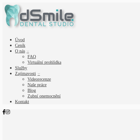
Úvod
Ceník
O nás
FAQ
Virtuální prohlídka
Služby
Zajímavosti
Videorecenze
Naše práce
Blog
Zubní onemocnění
Kontakt