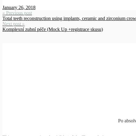
January 26, 2018
« Previous post
Total teeth reconstruction using implants, ceramic and zirconium crow
Next post »
Komplexní zubní péče (Mock Up +registrace skusu)
Po absolv