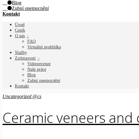
Blog
Zubní onemocnění
Kontakt
Úvod
Ceník
O nás
FAQ
Virtuální prohlídka
Služby
Zajímavosti
Videorecenze
Naše práce
Blog
Zubní onemocnění
Kontakt
Uncategorized @cs
Ceramic veneers and 