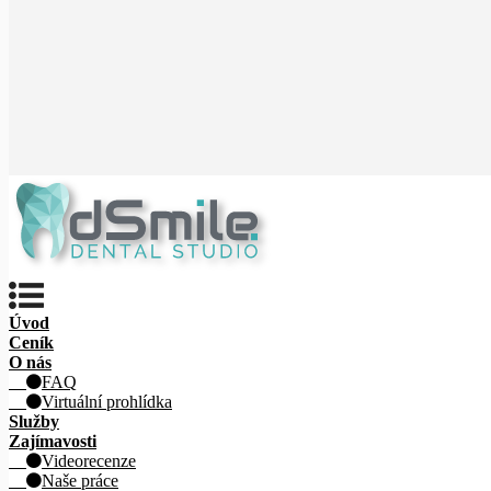
Úvod
Ceník
O nás
FAQ
Virtuální prohlídka
Služby
Zajímavosti
Videorecenze
Naše práce