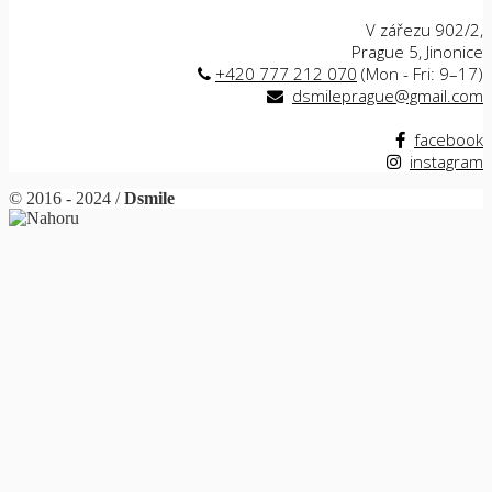
V zářezu 902/2,
Prague 5, Jinonice
+420 777 212 070
(Mon - Fri: 9–17)
dsmileprague@gmail.com
Nach
Nach
Nach
Nach
Nach
Nach
Nach
Vor
Vor
Vor
Vor
Vor
facebook
instagram
© 2016 - 2024 /
Dsmile