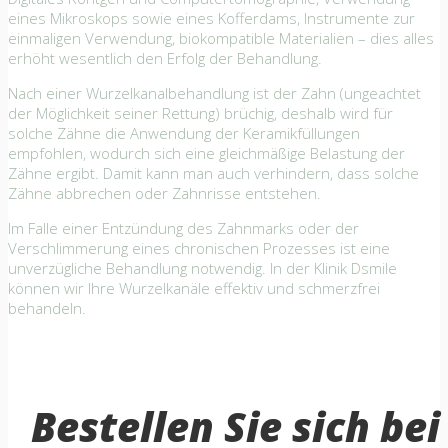
eines Mikroskops sowie eines Kofferdams, Instrumente zur
einmaligen Verwendung, biokompatible Materialien – dies alles
erhöht wesentlich den Erfolg der Behandlung.
Nach einer Wurzelkanalbehandlung ist der Zahn (ungeachtet
der Möglichkeit seiner Rettung) brüchig, deshalb wird für
solche Zähne die Anwendung der Keramikfüllungen
empfohlen, wodurch sich eine gleichmäßige Belastung der
Zähne ergibt. Damit kann man auch verhindern, dass solche
Zähne abbrechen oder Zahnrisse entstehen.
Im Falle einer Entzündung des Zahnmarks oder der
Verschlimmerung eines chronischen Prozesses ist eine
unverzügliche Behandlung notwendig. In der Klinik Dsmile
können wir Ihre Wurzelkanäle effektiv und schmerzfrei
behandeln.
Bestellen Sie sich bei