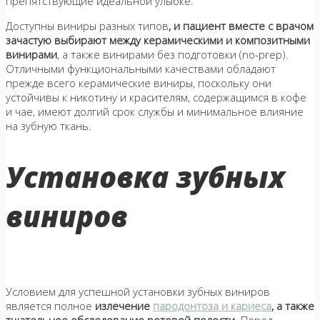
препятствующие идеальной улыбке.
Доступны виниры разных типов
, и пациент вместе с врачом
зачастую выбирают между керамическими и композитными
винирами
, а также винирами без подготовки (no-prep).
Отличными функциональными качествами обладают
прежде всего керамические виниры, поскольку они
устойчивы к никотину и красителям, содержащимся в кофе
и чае, имеют долгий срок службы и минимальное влияние
на зубную ткань.
Установка зубных
виниров
Условием для успешной установки зубных виниров
является полное
излечение
пародонтоза
и
кариеса
, а также
тщательное обследование ротовой полости.
Перед