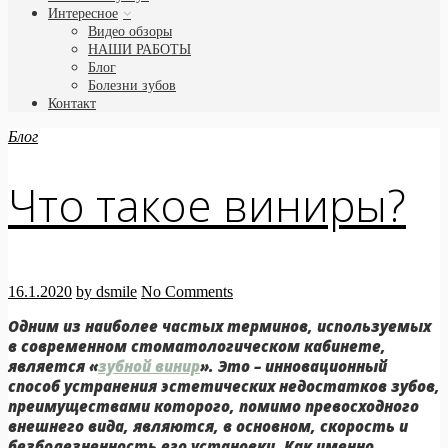
Интересное
Видео обзоры
НАШИ РАБОТЫ
Блог
Болезни зубов
Контакт
Блог
Что такое виниры?
16.1.2020
by dsmile
No Comments
Одним из наиболее частых терминов, используемых
в современном стоматологическом кабинете,
является «
зубной винир
».
Это – инновационный
способ устранения эстетических недостатков зубов
,
преимуществами которого, помимо превосходного
внешнего вида, являются, в основном, скорость и
безболезненность его установки. Как именно