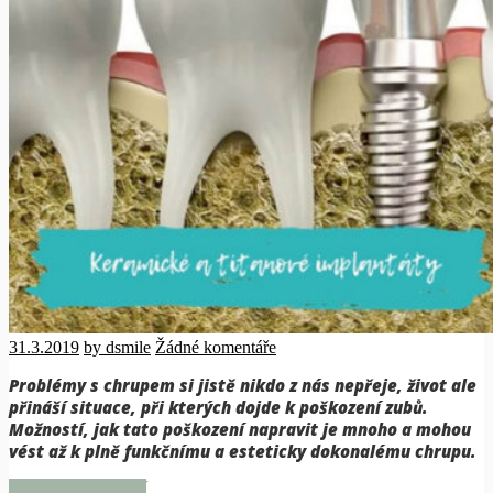
31.3.2019
by dsmile
Žádné komentáře
Problémy s chrupem si jistě nikdo z nás nepřeje, život ale
přináší situace, při kterých dojde k poškození zubů.
Možností, jak tato poškození napravit je mnoho a mohou
vést až k plně funkčnímu a esteticky dokonalému chrupu.
Pokračovat ve čtení