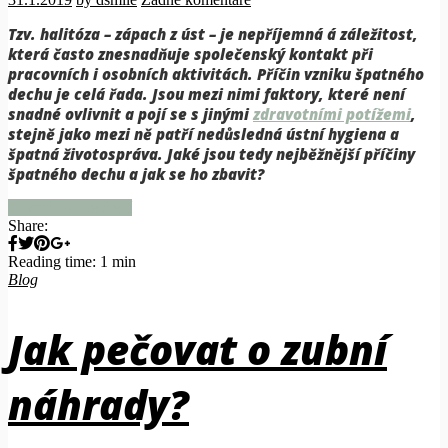
Tzv. halitóza – zápach z úst – je nepříjemná á záležitost,
která často znesnadňuje společenský kontakt při
pracovních i osobních aktivitách. Příčin vzniku špatného
dechu je celá řada. Jsou mezi nimi faktory, které není
snadné ovlivnit a pojí se s jinými
zdravotními potížemi
,
stejně jako mezi ně patří nedůsledná ústní hygiena a
špatná životospráva. Jaké jsou tedy nejběžnější příčiny
špatného dechu a jak se ho zbavit?
Pokračovat ve čtení
Share:
Reading time: 1 min
Blog
Jak pečovat o zubní
náhrady?