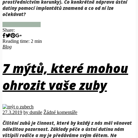
prostřednictvím korunky).
Co konkrétně náprava ústní
dutiny pomocí implantátů znamená a co od ní lze
očekávat?
Pokračovat ve čtení
Share:
Reading time: 2 min
Blog
7 mýtů, které mohou
ohrozit vaše zuby
27.3.2019
by dsmile
Žádné komentáře
Čištění zubů je činnost, které by každý z nás měl věnovat
náležitou pozornost. Základy péče o ústní dutinu nám
vštípili rodiče a my je předáváme svým dětem. Ne