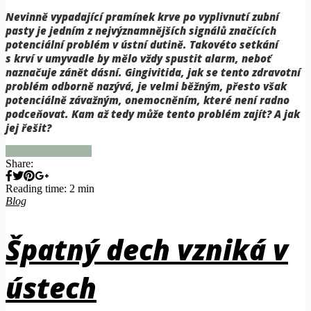
Nevinně vypadající pramínek krve po vyplivnutí zubní
pasty je jedním z nejvýznamnějších signálů značících
potenciální problém v ústní dutině. Takovéto setkání
s krví v umyvadle by mělo vždy spustit alarm, neboť
naznačuje zánět dásní. Gingivitida, jak se tento zdravotní
problém odborně nazývá, je velmi běžným, přesto však
potenciálně závažným, onemocněním, které není radno
podceňovat. Kam až tedy může tento problém zajít? A jak
jej řešit?
Pokračovat ve čtení
Share:
Reading time: 2 min
Blog
Špatný dech vzniká v
ústech