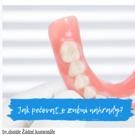
by dsmile
Žádné komentáře