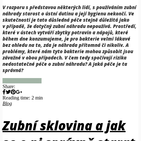
V rozporu s představou některých lidí, s používáním zubní
náhrady starost o ústní dutinu a její hygienu nekončí. Ve
skutečnosti je tato důsledná péče stejně důležitá jako
v případě, že dotyčný zubní náhradu nepoužívá. Prostředí,
které v ústech vytváří zbytky potravin a nápojů, které
během dne konzumujeme, je pro bakterie velmi lákavé
bez ohledu na to, zda je náhrada přítomná či nikoliv. A
problémy, které nám tyto bakterie mohou způsobit jsou
závažné v obou případech. V čem tedy spočívají rizika
nedostatečné péče o zubní náhradu? A jaká péče je ta
správná?
Pokračovat ve čtení
Share:
Reading time: 2 min
Blog
Zubní sklovina a jak