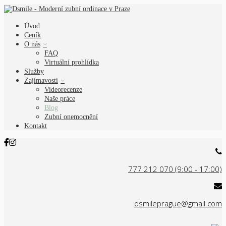
Úvod
Ceník
O nás
FAQ
Virtuální prohlídka
Služby
Zajímavosti
Videorecenze
Naše práce
Blog
Zubní onemocnění
Kontakt
777 212 070 (9:00 - 17:00)
dsmileprague@gmail.com