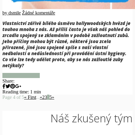
by dsmile
Žádné komentáře
Vlastnictví zářivě bílého úsměvu hollywoodských hvězd je
touhou mnoha z nás. Až příliš často je však náš pohled do
zrcadla spojený se zklamáním v podobě zažloutnutí zubů.
Jeho příčiny mohou být různé, některé jsou zcela
přirozené, jiné jsou spojené spíše s naší vlastní
nedbalostí a nedůsledností při provádění ústní hygieny.
Co vše lze tedy udělat proto, aby se nás zažloutlé zuby
netýkaly?
Pokračovat ve čtení
Share:
Reading time: 1 min
Page 4 of 5
« First
...
«
2
3
4
5
»
Náš zkušený tým