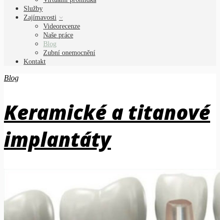
Služby
Zajímavosti
Videorecenze
Naše práce
Blog
Zubní onemocnění
Kontakt
Blog
Keramické a titanové
implantáty