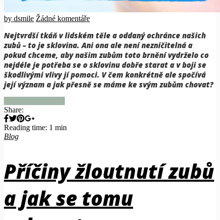
by dsmile
Žádné komentáře
Nejtvrdší tkáň v lidském těle a oddaný ochránce našich
zubů – to je sklovina. Ani ona ale není nezničitelná a
pokud chceme, aby našim zubům toto brnění vydrželo co
nejdéle je potřeba se o sklovinu dobře starat a v boji se
škodlivými vlivy jí pomoci. V čem konkrétně ale spočívá
její význam a jak přesně se máme ke svým zubům chovat?
Pokračovat ve čtení
Share:
Reading time: 1 min
Blog
Příčiny žloutnutí zubů
a jak se tomu