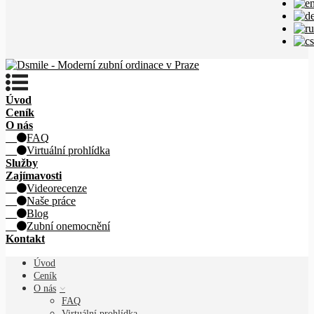
Úvod
Ceník
O nás
FAQ
Virtuální prohlídka
Služby
Zajímavosti
Videorecenze
Naše práce
Blog
Zubní onemocnění
Kontakt
Úvod
Ceník
O nás
FAQ
Virtuální prohlídka