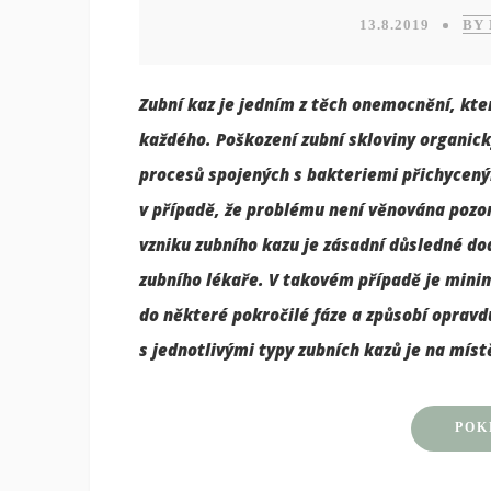
13.8.2019
BY
Zubní kaz je jedním z těch onemocnění, kte
každého.
Poškození zubní skloviny organic
procesů spojených s bakteriemi přichycenými
v případě, že problému není věnována pozo
vzniku zubního kazu je zásadní důsledné do
zubního lékaře. V takovém případě je minima
do některé pokročilé fáze a způsobí opravd
s jednotlivými typy zubních kazů je na mís
POK