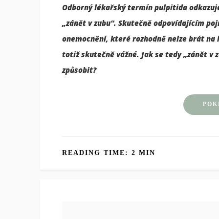
Odborný lékařský termín pulpitida odkazuj
„zánět v zubu“. Skutečně odpovídajícím po
onemocnění, které rozhodně nelze brát na 
totiž skutečně vážné. Jak se tedy „zánět v
způsobit?
POK
READING TIME: 2 MIN