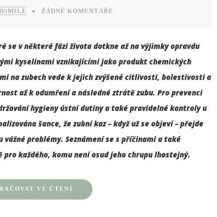
 DSMILE
ŽÁDNÉ KOMENTÁŘE
ré se v některé fázi života dotkne až na výjimky opravdu
kými kyselinami vznikajícími jako produkt chemických
 na zubech vede k jejich zvýšené citlivosti, bolestivosti a
rnost až k odumření a následné ztrátě zubu.
Pro prevenci
držování hygieny ústní dutiny a také pravidelné kontroly u
lizována šance, že zubní kaz – když už se objeví – přejde
u vážné problémy. Seznámení se s příčinami a také
tě pro každého, komu není osud jeho chrupu lhostejný.
RAČOVAT VE ČTENÍ