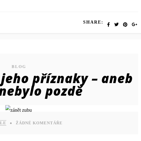
SHARE:
BLOG
 jeho příznaky – aneb
 nebylo pozdě
ILE
ŽÁDNÉ KOMENTÁŘE