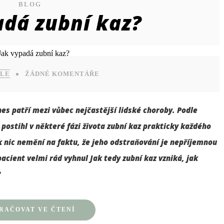
BLOG
adá zubní kaz?
ILE
ŽÁDNÉ KOMENTÁŘE
nes patří mezi vůbec nejčastější lidské choroby. Podle
ostihl v některé fázi života zubní kaz prakticky každého
ak nic nemění na faktu, že jeho odstraňování je nepříjemnou
pacient velmi rád vyhnul Jak tedy zubní kaz vzniká, jak
?
RAČOVAT VE ČTENÍ