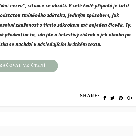
ání nervu“, situace se obrátí. V celé řadě případů je totiž
 podstatou zmíněného zákroku, jediným způsobem, jak
že osobní zkušenost s tímto zákrokem má nejeden člověk. Ty,
má především to, zda jde o bolestivý zákrok a jak dlouho po
zku se nachází v následujícím krátkém textu.
RAČOVAT VE ČTENÍ
SHARE: