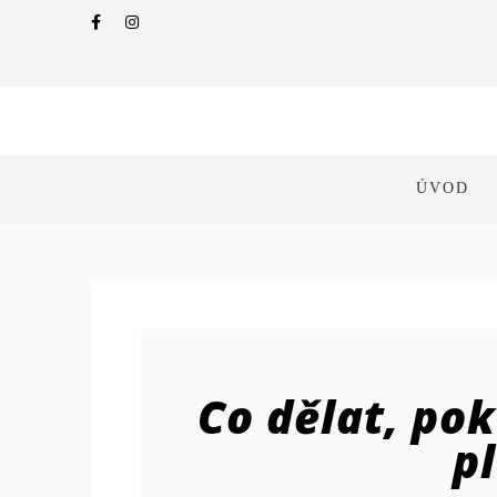
ÚVOD
Co dělat, pok
p