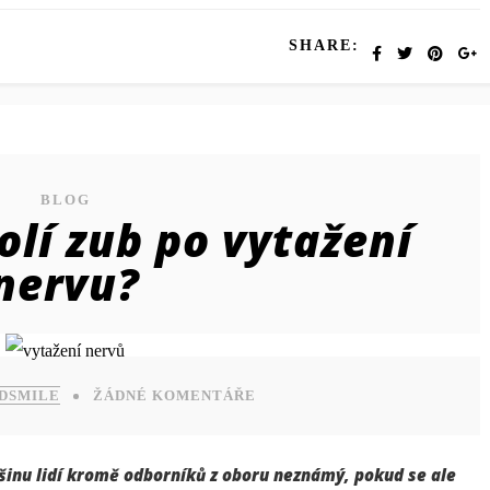
SHARE:
BLOG
olí zub po vytažení
nervu?
 DSMILE
ŽÁDNÉ KOMENTÁŘE
šinu lidí kromě odborníků z oboru neznámý, pokud se ale