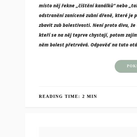
místo něj řekne „čištění kanálků“ nebo „tah
odstranění zanícené zubní dřeně, které je
zbavit zub bolestivosti. Není proto divu, 
kteří se na něj teprve chystají, potom zají
něm bolest přetrvává. Odpověď na tuto otá
POK
READING TIME: 2 MIN